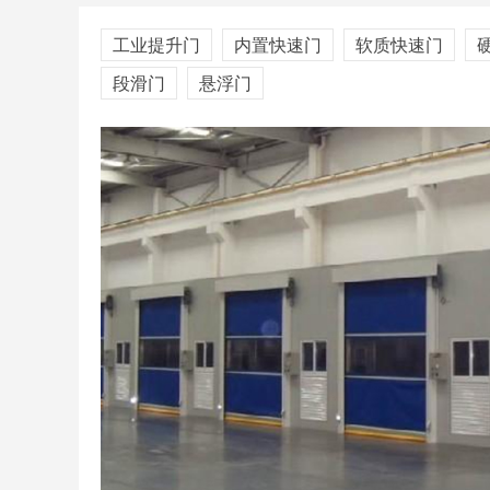
工业提升门
工业提升门
内置快速门
软质快速门
段滑门
悬浮门
软质快速门
堆积门
发泡卷帘门（95）
平移门