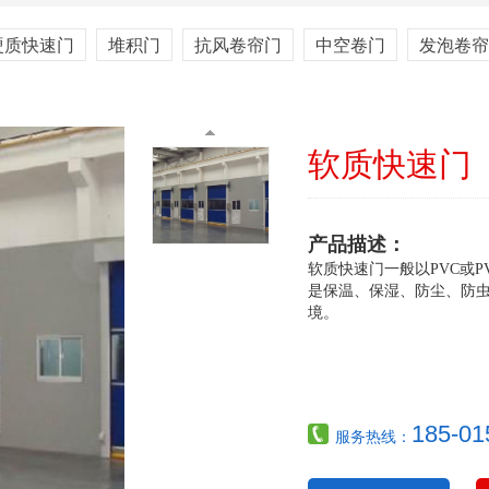
内置快速门
硬质快速门
堆积门
抗风卷帘门
中空卷门
发泡卷帘
硬质快速门
软质快速门
抗风卷帘门
产品描述：
软质快速门一般以PVC或
是保温、保湿、防尘、防
平开门
境。
装卸平台
185-01
服务热线：