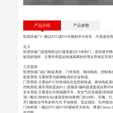
悬浮门
产品介绍
产品参数
软质快速门一般以PVC或PVDF膜材作为帘布，不易退
定义
软质快速门是指每秒运行速度超过0.6米的门，是快速升
较高的场所，主要作用是起快速隔离的作用从而保证车间
工作原理
软质快速门由门框架系统，门帘系统，驱动电机，控制系
框架系统:主要材质为碳钢板或铝合金制成。
门帘系统:主要由PVC织布或铝合金型材组成。驱动电机
控制系统:最常用的是由PLC/变频器/编码器成套或自带I
安全系统:主要是红外线电眼开关，安全气压传感器(部份机械
顶一般在2秒钟左右(速度是电动卷闸门的20倍)，车辆、
开门触发信号有多种方式:手动按钮、雷达感应、红外线
门布材质:一般以PVC或PVDF膜材作为帘布。厚度0.
虫功能。