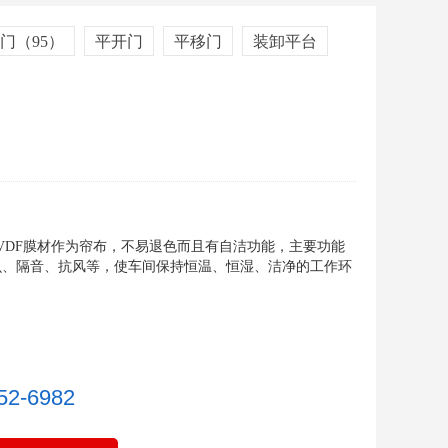
门（95）
平开门
平移门
装卸平台
中空卷门
PVDF膜材作为帘布，不易退色而且有自洁功能，主要功能
虫、隔音、抗风等，使车间保持恒温、恒湿、洁净的工作环
段滑门
52-6982